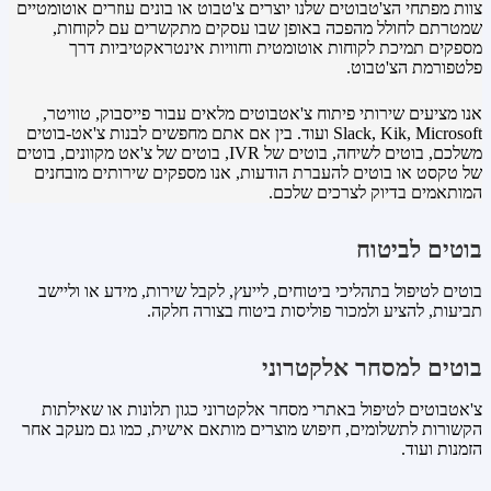
צוות מפתחי הצ'טבוטים שלנו יוצרים צ'טבוט או בונים עוזרים אוטומטיים
שמטרתם לחולל מהפכה באופן שבו עסקים מתקשרים עם לקוחות,
מספקים תמיכת לקוחות אוטומטית וחוויות אינטראקטיביות דרך
פלטפורמת הצ'טבוט.
אנו מציעים שירותי פיתוח צ'אטבוטים מלאים עבור פייסבוק, טוויטר,
Slack, Kik, Microsoft ועוד. בין אם אתם מחפשים לבנות צ'אט-בוטים
משלכם, בוטים לשיחה, בוטים של IVR, בוטים של צ'אט מקוונים, בוטים
של טקסט או בוטים להעברת הודעות, אנו מספקים שירותים מובחנים
המותאמים בדיוק לצרכים שלכם.
בוטים לביטוח
בוטים לטיפול בתהליכי ביטוחים, לייעץ, לקבל שירות, מידע או וליישב
תביעות, להציע ולמכור פוליסות ביטוח בצורה חלקה.
בוטים למסחר אלקטרוני
צ'אטבוטים לטיפול באתרי מסחר אלקטרוני כגון תלונות או שאילתות
הקשורות לתשלומים, חיפוש מוצרים מותאם אישית, כמו גם מעקב אחר
הזמנות ועוד.