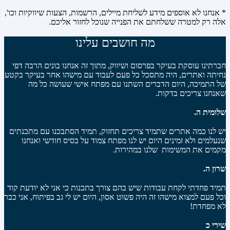
* אנחנו לא אוספים מידע לשליחת מיילים, הרשמות, הצעות שיווקיות וכו',
אלה רק למטרה ששלחתם את הפנייה שנוכל לחזור אליכם.
מה חושבים עלינו
חברתינו עוסקת בעיקר בפרסום ושיווק, מתוך זה אנחנו בונים הרבה דפי
נחיתה ואתרים, היה מתסכל כל פעם לעבוד עם מישהו אחר בעיקר בקטע
של התמיכה, היום הדברים השתנו עם מפתח אישי שעושה כל מה
שאנחנו צריכים בדקות.
שלומית ה.
יש לנו כמה אתרים שתמיד צריכים תחזוק, תמיד הסתבכנו עם מתכנתים
שנעלמים ולא זמינים היום יש לנו מפתח צמוד על בסיס חודשי ואנחנו
מקמים את המשימות שלנו במהירות.
שרון ה.
תמיד פחדתי לקחת עבודות שיש בהם צורך בתכנות כי אני לא יודעת קוד
וכל פעם למצוא מישהו זה היה פשוט אסון, היום יש לי גב בפיתוח, אני כבר
לא מפחדת!
שירי כ